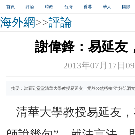
首頁
評論
時政
台灣
香港
華人
國際
吉林
南粵
魯東
商城
創新
中原
招商
海外網
>>
評論
謝偉鋒：易延友
2013年07月17日09
摘要：當看到堂堂清華大學教授易延友，竟然公然標榜“強奸陪酒
清華大學教授易延友，
師說幾句”。就法言法，