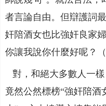
者言論自由。但辯護詞最
奸陪酒女也比強奸良家婦
你讓我說你什麼好呢？（7
對，和絕大多數人一樣
竟然公然標榜“強奸陪酒