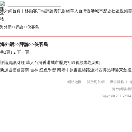
海外網首頁
︱
移動客戶端
評論
資訊
財經
華人
台灣
香港
城市
歷史
社區
視頻
雲
海外網
>>
評論
>>
俠客島
海外網
>>
評論
>>
俠客島
共2頁
1
2
下一頁
評論
資訊
財經
華人
台灣
香港
城市
歷史
社區
視頻
專題
滾動
新加坡
德國
雲南
吉林
紅色
學習
南粵
中原
書畫
絲路
瀟湘
西博
品牌
魯東
創投
網站地圖
︱
關於海外網
︱
廣告服務
︱
海外網版權
Copyright
2011-2014 b